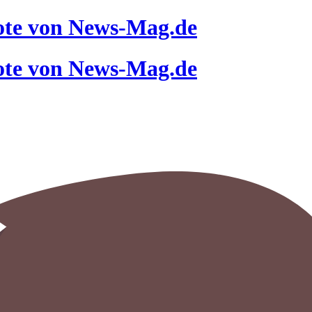
ote von News-Mag.de
ote von News-Mag.de