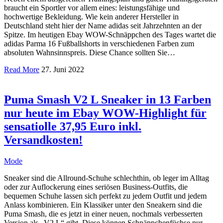
braucht ein Sportler vor allem eines: leistungsfähige und
hochwertige Bekleidung. Wie kein anderer Hersteller in
Deutschland steht hier der Name adidas seit Jahrzehnten an der
Spitze. Im heutigen Ebay WOW-Schnäppchen des Tages wartet die
adidas Parma 16 Fußballshorts in verschiedenen Farben zum
absoluten Wahnsinnspreis. Diese Chance sollten Sie…
Read More
27. Juni 2022
Puma Smash V2 L Sneaker in 13 Farben
nur heute im Ebay WOW-Highlight für
sensatiolle 37,95 Euro inkl.
Versandkosten!
Mode
Sneaker sind die Allround-Schuhe schlechthin, ob leger im Alltag
oder zur Auflockerung eines seriösen Business-Outfits, die
bequemen Schuhe lassen sich perfekt zu jedem Outfit und jedem
Anlass kombinieren. Ein Klassiker unter den Sneakern sind die
Puma Smash, die es jetzt in einer neuen, nochmals verbesserten
Version als „V2 L“ gibt. Diese können Schnäppchenfüchse nur