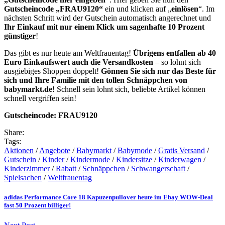
Gutscheincode „FRAU9120“
ein und klicken auf „
einlösen
“. Im
nächsten Schritt wird der Gutschein automatisch angerechnet und
Ihr Einkauf mit nur einem Klick um sagenhafte 10 Prozent
günstiger
!
Das gibt es nur heute am Weltfrauentag!
Übrigens entfallen ab 40
Euro Einkaufswert auch die Versandkosten
– so lohnt sich
ausgiebiges Shoppen doppelt!
Gönnen Sie sich nur das Beste für
sich und Ihre Familie mit den tollen Schnäppchen von
babymarkt.de
! Schnell sein lohnt sich, beliebte Artikel können
schnell vergriffen sein!
Gutscheincode: FRAU9120
Share:
Tags:
Aktionen
/
Angebote
/
Babymarkt
/
Babymode
/
Gratis Versand
/
Gutschein
/
Kinder
/
Kindermode
/
Kindersitze
/
Kinderwagen
/
Kinderzimmer
/
Rabatt
/
Schnäppchen
/
Schwangerschaft
/
Spielsachen
/
Weltfrauentag
adidas Performance Core 18 Kapuzenpullover heute im Ebay WOW-Deal
fast 50 Prozent billiger!