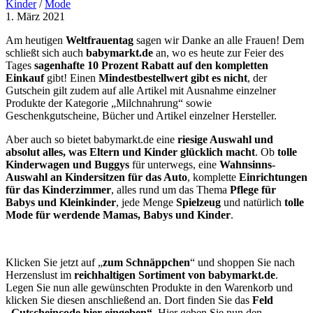
Kinder
/
Mode
1. März 2021
Am heutigen
Weltfrauentag
sagen wir Danke an alle Frauen! Dem
schließt sich auch
babymarkt.de
an, wo es heute zur Feier des
Tages
sagenhafte 10 Prozent Rabatt auf den kompletten
Einkauf
gibt! Einen
Mindestbestellwert gibt es nicht
, der
Gutschein gilt zudem auf alle Artikel mit Ausnahme einzelner
Produkte der Kategorie „Milchnahrung“ sowie
Geschenkgutscheine, Bücher und Artikel einzelner Hersteller.
Aber auch so bietet babymarkt.de eine
riesige Auswahl und
absolut alles, was Eltern und Kinder glücklich macht
. Ob
tolle
Kinderwagen und Buggys
für unterwegs, eine
Wahnsinns-
Auswahl an Kindersitzen für das Auto
, komplette
Einrichtungen
für das Kinderzimmer
, alles rund um das Thema
Pflege für
Babys und Kleinkinder
, jede Menge
Spielzeug
und natürlich
tolle
Mode für werdende Mamas, Babys und Kinder
.
Klicken Sie jetzt auf „
zum Schnäppchen
“ und shoppen Sie nach
Herzenslust im
reichhaltigen Sortiment von babymarkt.de
.
Legen Sie nun alle gewünschten Produkte in den Warenkorb und
klicken Sie diesen anschließend an. Dort finden Sie das
Feld
„Gutscheincode hier eingeben“
. Hier geben Sie nun den