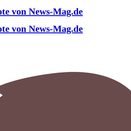
ote von News-Mag.de
ote von News-Mag.de