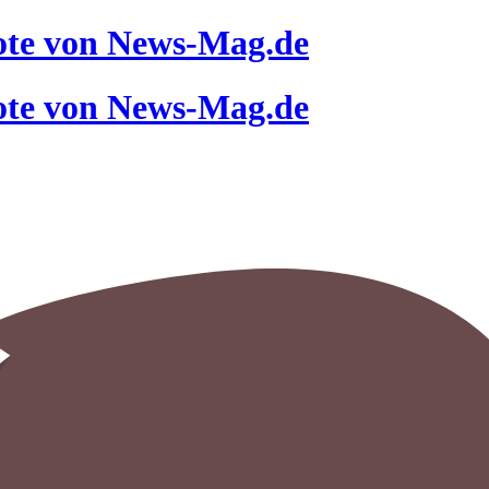
ote von News-Mag.de
ote von News-Mag.de