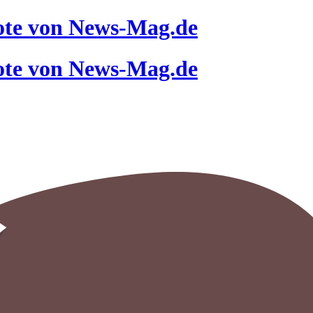
ote von News-Mag.de
ote von News-Mag.de