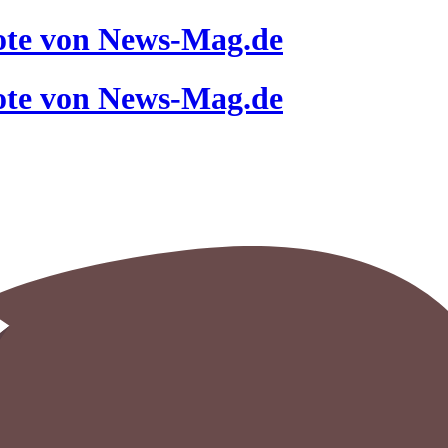
ote von News-Mag.de
ote von News-Mag.de