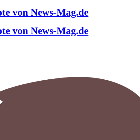
ote von News-Mag.de
ote von News-Mag.de