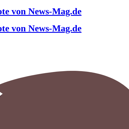
ote von News-Mag.de
ote von News-Mag.de