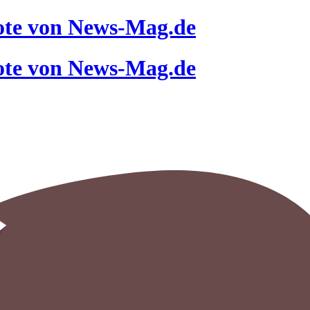
ote von News-Mag.de
ote von News-Mag.de