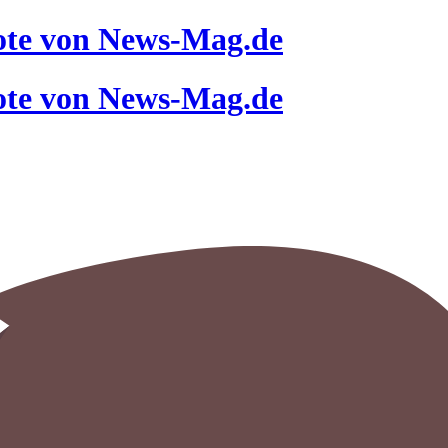
ote von News-Mag.de
ote von News-Mag.de