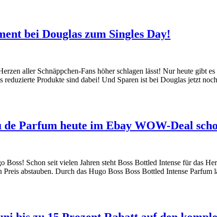
ment bei Douglas zum Singles Day!
e Herzen aller Schnäppchen-Fans höher schlagen lässt! Nur heute gibt 
s reduzierte Produkte sind dabei! Und Sparen ist bei Douglas jetzt noc
au de Parfum heute im Ebay WOW-Deal schon
 Boss! Schon seit vielen Jahren steht Boss Bottled Intense für da
n Preis abstauben. Durch das Hugo Boss Boss Bottled Intense Parfum l
ni bis zu 15 Prozent Rabatt auf den komple