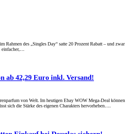
es im Rahmen des „Singles Day“ satte 20 Prozent Rabatt – und zwar
h einfacher,…
 ab 42,29 Euro inkl. Versand!
s Herrenparfum von Welt. Im heutigen Ebay WOW Mega-Deal können
ässt sich die Stärke des eigenen Charakters hervorheben….
tten Einkauf bei Douglas sichern!