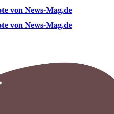
ote von News-Mag.de
ote von News-Mag.de