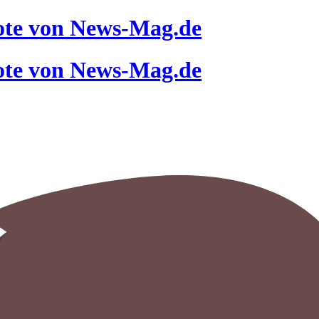
ote von News-Mag.de
ote von News-Mag.de