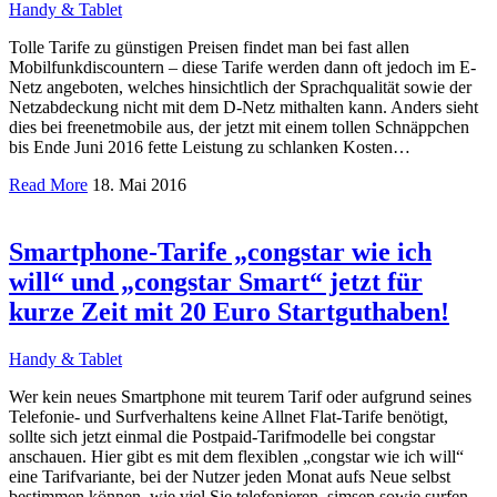
Handy & Tablet
Tolle Tarife zu günstigen Preisen findet man bei fast allen
Mobilfunkdiscountern – diese Tarife werden dann oft jedoch im E-
Netz angeboten, welches hinsichtlich der Sprachqualität sowie der
Netzabdeckung nicht mit dem D-Netz mithalten kann. Anders sieht
dies bei freenetmobile aus, der jetzt mit einem tollen Schnäppchen
bis Ende Juni 2016 fette Leistung zu schlanken Kosten…
Read More
18. Mai 2016
Smartphone-Tarife „congstar wie ich
will“ und „congstar Smart“ jetzt für
kurze Zeit mit 20 Euro Startguthaben!
Handy & Tablet
Wer kein neues Smartphone mit teurem Tarif oder aufgrund seines
Telefonie- und Surfverhaltens keine Allnet Flat-Tarife benötigt,
sollte sich jetzt einmal die Postpaid-Tarifmodelle bei congstar
anschauen. Hier gibt es mit dem flexiblen „congstar wie ich will“
eine Tarifvariante, bei der Nutzer jeden Monat aufs Neue selbst
bestimmen können, wie viel Sie telefonieren, simsen sowie surfen…