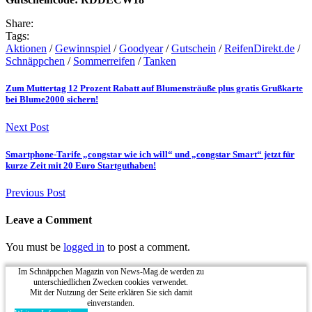
Share:
Tags:
Aktionen
/
Gewinnspiel
/
Goodyear
/
Gutschein
/
ReifenDirekt.de
/
Schnäppchen
/
Sommerreifen
/
Tanken
Zum Muttertag 12 Prozent Rabatt auf Blumensträuße plus gratis Grußkarte
bei Blume2000 sichern!
Next Post
Smartphone-Tarife „congstar wie ich will“ und „congstar Smart“ jetzt für
kurze Zeit mit 20 Euro Startguthaben!
Previous Post
Leave a Comment
You must be
logged in
to post a comment.
Im Schnäppchen Magazin von News-Mag.de werden zu
unterschiedlichen Zwecken cookies verwendet.
Mit der Nutzung der Seite erklären Sie sich damit
einverstanden.