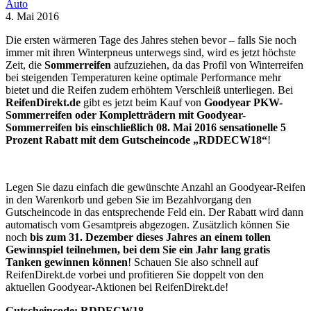
Auto
4. Mai 2016
Die ersten wärmeren Tage des Jahres stehen bevor – falls Sie noch
immer mit ihren Winterpneus unterwegs sind, wird es jetzt höchste
Zeit, die
Sommerreifen
aufzuziehen, da das Profil von Winterreifen
bei steigenden Temperaturen keine optimale Performance mehr
bietet und die Reifen zudem erhöhtem Verschleiß unterliegen. Bei
ReifenDirekt.de
gibt es jetzt beim Kauf von
Goodyear PKW-
Sommerreifen oder Kompletträdern mit Goodyear-
Sommerreifen bis einschließlich 08. Mai 2016 sensationelle 5
Prozent Rabatt mit dem Gutscheincode „RDDECW18“
!
Legen Sie dazu einfach die gewünschte Anzahl an Goodyear-Reifen
in den Warenkorb und geben Sie im Bezahlvorgang den
Gutscheincode in das entsprechende Feld ein. Der Rabatt wird dann
automatisch vom Gesamtpreis abgezogen. Zusätzlich können Sie
noch
bis zum 31. Dezember dieses Jahres an einem tollen
Gewinnspiel teilnehmen, bei dem Sie ein Jahr lang gratis
Tanken gewinnen können
! Schauen Sie also schnell auf
ReifenDirekt.de vorbei und profitieren Sie doppelt von den
aktuellen Goodyear-Aktionen bei ReifenDirekt.de!
Gutscheincode: RDDECW18