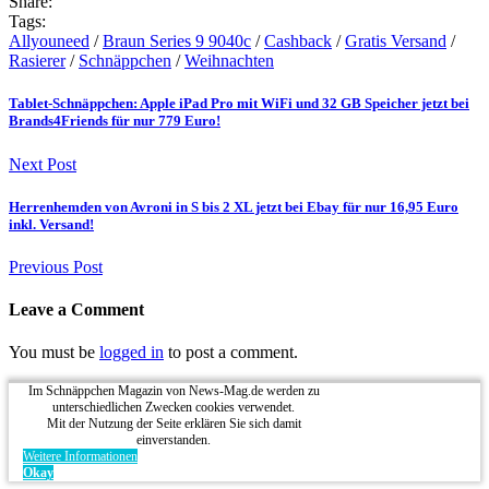
Share:
Tags:
Allyouneed
/
Braun Series 9 9040c
/
Cashback
/
Gratis Versand
/
Rasierer
/
Schnäppchen
/
Weihnachten
Tablet-Schnäppchen: Apple iPad Pro mit WiFi und 32 GB Speicher jetzt bei
Brands4Friends für nur 779 Euro!
Next Post
Herrenhemden von Avroni in S bis 2 XL jetzt bei Ebay für nur 16,95 Euro
inkl. Versand!
Previous Post
Leave a Comment
You must be
logged in
to post a comment.
Im Schnäppchen Magazin von News-Mag.de werden zu
unterschiedlichen Zwecken cookies verwendet.
Mit der Nutzung der Seite erklären Sie sich damit
einverstanden.
Weitere Informationen
Okay