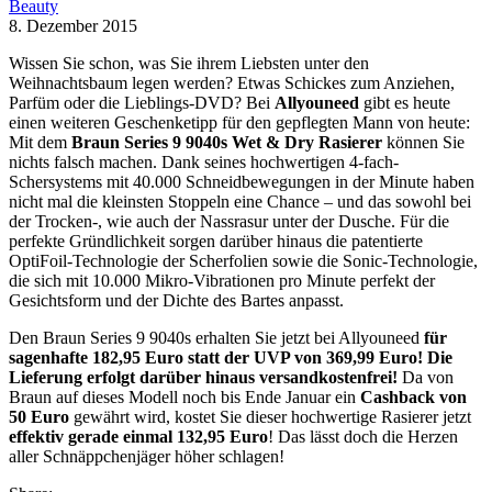
Beauty
8. Dezember 2015
Wissen Sie schon, was Sie ihrem Liebsten unter den
Weihnachtsbaum legen werden? Etwas Schickes zum Anziehen,
Parfüm oder die Lieblings-DVD? Bei
Allyouneed
gibt es heute
einen weiteren Geschenketipp für den gepflegten Mann von heute:
Mit dem
Braun Series 9 9040s Wet & Dry
Rasierer
können Sie
nichts falsch machen. Dank seines hochwertigen 4-fach-
Schersystems mit 40.000 Schneidbewegungen in der Minute haben
nicht mal die kleinsten Stoppeln eine Chance – und das sowohl bei
der Trocken-, wie auch der Nassrasur unter der Dusche. Für die
perfekte Gründlichkeit sorgen darüber hinaus die patentierte
OptiFoil-Technologie der Scherfolien sowie die Sonic-Technologie,
die sich mit 10.000 Mikro-Vibrationen pro Minute perfekt der
Gesichtsform und der Dichte des Bartes anpasst.
Den Braun Series 9 9040s erhalten Sie jetzt bei Allyouneed
für
sagenhafte 182,95 Euro statt der UVP von 369,99 Euro! Die
Lieferung erfolgt darüber hinaus versandkostenfrei!
Da von
Braun auf dieses Modell noch bis Ende Januar ein
Cashback von
50 Euro
gewährt wird, kostet Sie dieser hochwertige Rasierer jetzt
effektiv gerade einmal 132,95 Euro
! Das lässt doch die Herzen
aller Schnäppchenjäger höher schlagen!