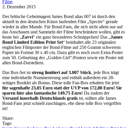
Filme
2. Dezember 2015
Der britische Geheimagent James Bond alias 007 ist durch den
aktuell in den deutschen Kinos laufenden Film „Spectre“ gerade
wieder in aller Munde. Für Bond-Fans, die sich nicht allein nur auf
das Anschauen und Sammeln der Filme beschränken wollen, gibt es
heute bei „
Zavvi
“ ein ganz besonderes Schnäppchen! Das „
James
Bond Limited Edition Print Set
“ beinhaltet alle 23 originalen
englischen Filmposter der Bond-Filme auf 250 Gramm schwerem
Papier im Format 30 x 40 cm. Dazu gibt es noch zwei Extra-Poster
zum 50. Geburtstag des „Golden Girl“-Posters sowie ein Poster mit
allen Bond-Darstellern.
Das Box-Set ist
streng limitiert auf 3.007 Stück
, jede Box trägt
eine individuelle Nummerierung und enthält außerdem ein 28-
seitiges Booklet als Bonus. Diese tolle Fan-Box erhalten Sie jetzt
für sagenhafte 23,05 Euro statt der UVP von 172,80 Euro! Sie
sparen hier also fantastische 149,75 Euro
! Da zudem der
Versand innerhalb Deutschlands gratis
ist, sollten alle James
Bond-Fans jetzt schnell zuschlagen, ehe diese tolle Box vergriffen
ist!
Share:
Tags: