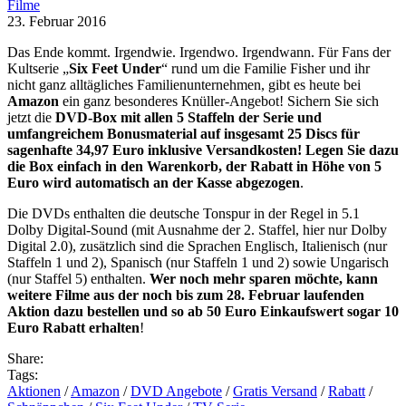
Filme
23. Februar 2016
Das Ende kommt. Irgendwie. Irgendwo. Irgendwann. Für Fans der
Kultserie „
Six Feet Under
“ rund um die Familie Fisher und ihr
nicht ganz alltägliches Familienunternehmen, gibt es heute bei
Amazon
ein ganz besonderes Knüller-Angebot! Sichern Sie sich
jetzt die
DVD-Box mit allen 5 Staffeln der Serie und
umfangreichem Bonusmaterial auf insgesamt 25 Discs für
sagenhafte 34,97 Euro inklusive Versandkosten! Legen Sie dazu
die Box einfach in den Warenkorb, der Rabatt in Höhe von 5
Euro wird automatisch an der Kasse abgezogen
.
Die DVDs enthalten die deutsche Tonspur in der Regel in 5.1
Dolby Digital-Sound (mit Ausnahme der 2. Staffel, hier nur Dolby
Digital 2.0), zusätzlich sind die Sprachen Englisch, Italienisch (nur
Staffeln 1 und 2), Spanisch (nur Staffeln 1 und 2) sowie Ungarisch
(nur Staffel 5) enthalten.
Wer noch mehr sparen möchte, kann
weitere Filme aus der noch bis zum 28. Februar laufenden
Aktion dazu bestellen und so ab 50 Euro Einkaufswert sogar 10
Euro Rabatt erhalten
!
Share:
Tags:
Aktionen
/
Amazon
/
DVD Angebote
/
Gratis Versand
/
Rabatt
/