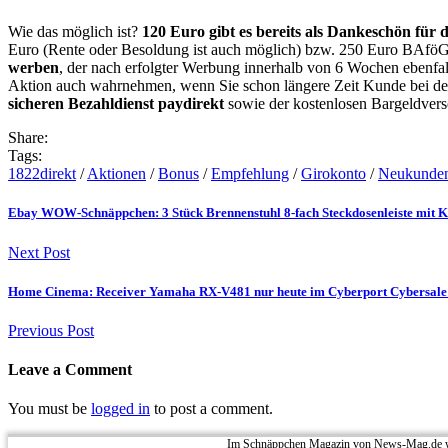
Wie das möglich ist?
120 Euro gibt es bereits als Dankeschön für
Euro (Rente oder Besoldung ist auch möglich) bzw. 250 Euro BAföG 
werben
, der nach erfolgter Werbung innerhalb von 6 Wochen ebenfall
Aktion auch wahrnehmen, wenn Sie schon längere Zeit Kunde bei der 1
sicheren Bezahldienst paydirekt
sowie der kostenlosen Bargeldverso
Share:
Tags:
1822direkt
/
Aktionen
/
Bonus
/
Empfehlung
/
Girokonto
/
Neukunde
Ebay WOW-Schnäppchen: 3 Stück Brennenstuhl 8-fach Steckdosenleiste mit Kin
Next Post
Home Cinema: Receiver Yamaha RX-V481 nur heute im Cyberport Cybersale fü
Previous Post
Leave a Comment
You must be
logged in
to post a comment.
Im Schnäppchen Magazin von News-Mag.de we