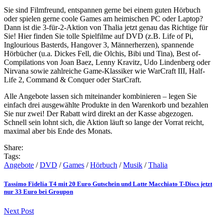
Sie sind Filmfreund, entspannen gerne bei einem guten Hörbuch
oder spielen gerne coole Games am heimischen PC oder Laptop?
Dann ist die 3-für-2-Aktion von Thalia jetzt genau das Richtige für
Sie! Hier finden Sie tolle Spielfilme auf DVD (z.B. Life of Pi,
Inglourious Basterds, Hangover 3, Männerherzen), spannende
Hörbücher (u.a. Dickes Fell, die Olchis, Bibi und Tina), Best of-
Compilations von Joan Baez, Lenny Kravitz, Udo Lindenberg oder
Nirvana sowie zahlreiche Game-Klassiker wie WarCraft III, Half-
Life 2, Command & Conquer oder StarCraft.
Alle Angebote lassen sich miteinander kombinieren – legen Sie
einfach drei ausgewählte Produkte in den Warenkorb und bezahlen
Sie nur zwei! Der Rabatt wird direkt an der Kasse abgezogen.
Schnell sein lohnt sich, die Aktion läuft so lange der Vorrat reicht,
maximal aber bis Ende des Monats.
Share:
Tags:
Angebote
/
DVD
/
Games
/
Hörbuch
/
Musik
/
Thalia
Tassimo Fidelia T4 mit 20 Euro Gutschein und Latte Macchiato T-Discs jetzt
nur 33 Euro bei Groupon
Next Post