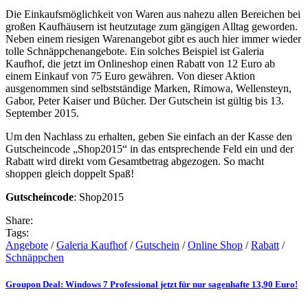
Die Einkaufsmöglichkeit von Waren aus nahezu allen Bereichen bei
großen Kaufhäusern ist heutzutage zum gängigen Alltag geworden.
Neben einem riesigen Warenangebot gibt es auch hier immer wieder
tolle Schnäppchenangebote. Ein solches Beispiel ist Galeria
Kaufhof, die jetzt im Onlineshop einen Rabatt von 12 Euro ab
einem Einkauf von 75 Euro gewähren. Von dieser Aktion
ausgenommen sind selbstständige Marken, Rimowa, Wellensteyn,
Gabor, Peter Kaiser und Bücher. Der Gutschein ist gültig bis 13.
September 2015.
Um den Nachlass zu erhalten, geben Sie einfach an der Kasse den
Gutscheincode „Shop2015“ in das entsprechende Feld ein und der
Rabatt wird direkt vom Gesamtbetrag abgezogen. So macht
shoppen gleich doppelt Spaß!
Gutscheincode
: Shop2015
Share:
Tags:
Angebote
/
Galeria Kaufhof
/
Gutschein
/
Online Shop
/
Rabatt
/
Schnäppchen
Groupon Deal: Windows 7 Professional jetzt für nur sagenhafte 13,90 Euro!