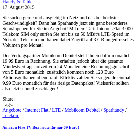
Handy & Tablet
17. August 2015
Sie surfen gerne und ausgiebig im Netz und das bei höchster
Geschwindigkeit? Dann hat Sparhandy jetzt ein ganz besonderes
Schnäppchen für Sie im Angebot! Mit dem Tarif Internet-Flat 3.000
Telekom SIM only surfen Sie mit bis zu 50 MBit/s LTE-Speed im
Netz der Telekom und haben dabei Zugriff auf 3 GB ungedrosseltes
Volumen pro Monat!
Der Vertragspartner Mobilcom Debitel stellt Ihnen dafür monatlich
19,99 Euro in Rechnung, Sie erhalten jedoch über die gesamte
Mindestvertragslaufzeit von 24 Monaten eine Rechnungsgutschrift
von 5 Euro monatlich, zusätzlich kommen noch 120 Euro
Aktionsguthaben obend rauf. Effektiv zahlen Sie so gerade einmal
9,99 Euro monatlich für das riesige Datenpaket! Vielsurfer sollten
also jetzt schnell zuschlagen!
Share:
Tags:
Angebote
/
Internet Flat
/
LTE
/
Mobilcom Debitel
/
Sparhandy
/
Telekom
Amazon Fire TV Box heute für nur 69 Euro!