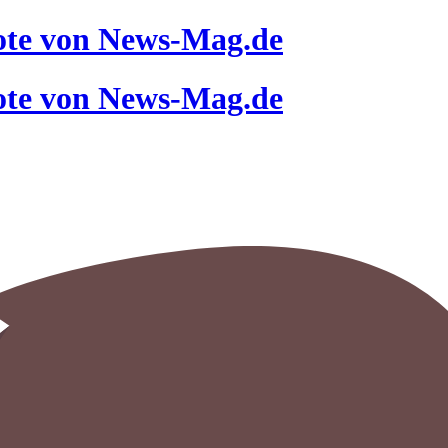
ote von News-Mag.de
ote von News-Mag.de