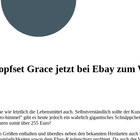
 Topfset Grace jetzt bei Ebay zu
wie letztlich die Lebensmittel auch. Selbstverständlich sollte der Kun
tro-himmel“ gibt es heute jedoch ein wahrlich gigantisches Schnäppchen
aren somit über 255 Euro!
en Größen enthalten und überdies neben den bekannten Herdarten auch 
smöglichkeiten sowie dem Ebay-Käuferschutz profitiert. Da auch der V