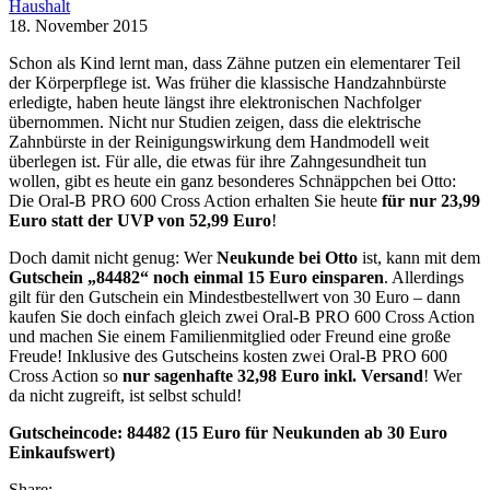
Haushalt
18. November 2015
Schon als Kind lernt man, dass Zähne putzen ein elementarer Teil
der Körperpflege ist. Was früher die klassische Handzahnbürste
erledigte, haben heute längst ihre elektronischen Nachfolger
übernommen. Nicht nur Studien zeigen, dass die elektrische
Zahnbürste in der Reinigungswirkung dem Handmodell weit
überlegen ist. Für alle, die etwas für ihre Zahngesundheit tun
wollen, gibt es heute ein ganz besonderes Schnäppchen bei Otto:
Die Oral-B PRO 600 Cross Action erhalten Sie heute
für nur 23,99
Euro statt der UVP von 52,99 Euro
!
Doch damit nicht genug: Wer
Neukunde bei Otto
ist, kann mit dem
Gutschein „84482“ noch einmal 15 Euro einsparen
. Allerdings
gilt für den Gutschein ein Mindestbestellwert von 30 Euro – dann
kaufen Sie doch einfach gleich zwei Oral-B PRO 600 Cross Action
und machen Sie einem Familienmitglied oder Freund eine große
Freude! Inklusive des Gutscheins kosten zwei Oral-B PRO 600
Cross Action so
nur sagenhafte 32,98 Euro inkl. Versand
! Wer
da nicht zugreift, ist selbst schuld!
Gutscheincode: 84482 (15 Euro für Neukunden ab 30 Euro
Einkaufswert)
Share: