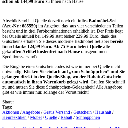
schon ab 144,99 Euro
zu Ihnen nach Hause.
Abschließend hat Quelle derzeit noch ein
tolles Badmöbel-Set
(Art.-Nr.: 885559)
im Angebot, das aus vier verschiedenen Teilen
besteht und in drei Farbkombinationen erhältlich ist. Der Preis liegt
bei Quelle aktuell bei 149,99 statt bisher 229,99 Euro, dank des
Gutscheins erhalten Sie dieses moderne Badmöbel-Set aber
bereits
für schlanke 124,99 Euro
.
Ab 75 Euro liefert Quelle alle
gekauften Artikel kostenfrei nach Hause
(ausgenommen
Speditionsversand).
Die Eingabe eines Gutscheincodes ist wie immer bei Quelle nicht
notwendig.
Klicken Sie einfach auf „zum Schnäppchen“ und Sie
gelangen direkt in den Quelle-Shop, wo der Rabatt-Gutschein
automatisch in ihren Warenkorb gelegt wird
. Greifen Sie schnell
zu und nutzen Sie diese Schnäppchen-Gelegenheit! Alle Angebote
gibt es wie immer nur, solange der Vorrat reicht!
Share:
Tags:
Aktionen
/
Angebote
/
Gratis Versand
/
Gutschein
/
Haushalt
/
Heimtextilien
/
Möbel
/
Quelle
/
Rabatt
/
Schnäppchen