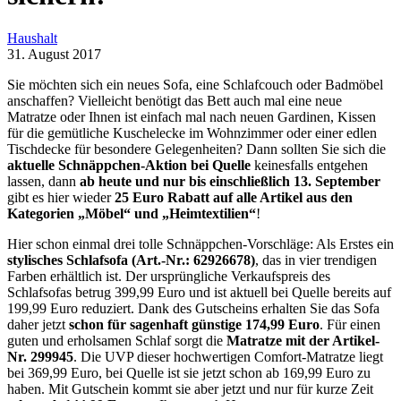
Haushalt
31. August 2017
Sie möchten sich ein neues Sofa, eine Schlafcouch oder Badmöbel
anschaffen? Vielleicht benötigt das Bett auch mal eine neue
Matratze oder Ihnen ist einfach mal nach neuen Gardinen, Kissen
für die gemütliche Kuschelecke im Wohnzimmer oder einer edlen
Tischdecke für besondere Gelegenheiten? Dann sollten Sie sich die
aktuelle Schnäppchen-Aktion bei Quelle
keinesfalls entgehen
lassen, dann
ab heute und nur bis einschließlich 13. September
gibt es hier wieder
25 Euro Rabatt auf alle Artikel aus den
Kategorien „Möbel“ und „Heimtextilien“
!
Hier schon einmal drei tolle Schnäppchen-Vorschläge: Als Erstes ein
stylisches Schlafsofa (Art.-Nr.: 62926678)
, das in vier trendigen
Farben erhältlich ist. Der ursprüngliche Verkaufspreis des
Schlafsofas betrug 399,99 Euro und ist aktuell bei Quelle bereits auf
199,99 Euro reduziert. Dank des Gutscheins erhalten Sie das Sofa
daher jetzt
schon für sagenhaft günstige 174,99 Euro
. Für einen
guten und erholsamen Schlaf sorgt die
Matratze mit der Artikel-
Nr. 299945
. Die UVP dieser hochwertigen Comfort-Matratze liegt
bei 369,99 Euro, bei Quelle ist sie jetzt schon ab 169,99 Euro zu
haben. Mit Gutschein kommt sie aber jetzt und nur für kurze Zeit