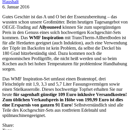
Haushalt
6. Januar 2016
Gutes Geschirr ist das A und O bei der Essenzubereitung – das
wussten schon unsere Großmütter. Beim heutigen Tagesangebot von
OEGE-Trading auf
Allyouneed
können Sie zum supergünstigen
Preis in den Genuss eines solch hochwertigen Kochgeschirr-Sets
kommen. Das
WMF Inspiration
mit TransTherm-Allherdboden ist
für alle Herdarten geeignet (auch Induktion), auch eine Verwendung
der Töpfe im Backofen ist kein Problem, da selbst die Deckel bis
180 Grad hitzebeständig sind. Dazu kommen noch die
ergonomischen Profilgriffe, die nicht heiß werden und so beim
Kochen auch bei hohen Temperaturen für problemlose Handhabung
sorgen.
Das WMF Inspiration-Set umfasst einen Bratentopf, drei
Fleischtöpfe mit 1,9, 3,3 und 5,7 Liter Fassungsvermögen sowie
einen Stielkasserolle. Dieses hochwertige Topfset erhalten Sie nur
heute
für sagenhaft günstige 109 Euro inklusive Versandkosten!
Zum üblichen Verkaufspreis in Höhe von 199,99 Euro ist dies
eine Ersparnis von ganzen 91 Euro
! Selbstverständlich sind alle
Teile des Kochgeschirr-Sets aus rostfreiem Edelstahl und
spülmaschinengeeignet.
Share: