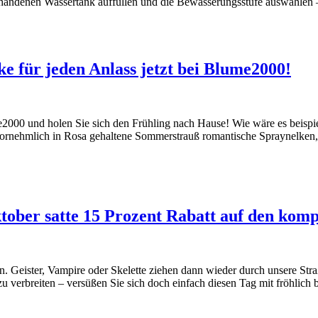
rhandenen Wassertank auffüllen und die Bewässerungsstufe auswählen
 für jeden Anlass jetzt bei Blume2000!
e2000 und holen Sie sich den Frühling nach Hause! Wie wäre es beisp
rnehmlich in Rosa gehaltene Sommerstrauß romantische Spraynelken, Sa
tober satte 15 Prozent Rabatt auf den komp
 Geister, Vampire oder Skelette ziehen dann wieder durch unsere Str
u verbreiten – versüßen Sie sich doch einfach diesen Tag mit fröhlic