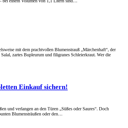
 – bei einem Volumen von 1,1 Litern sind…
ielsweise mit dem prachtvollen Blumenstrauß „Märchenhaft“, der
lal, zartes Bupleurum und filigranes Schleierkraut. Wer die
letten Einkauf sichern!
aßen und verlangen an den Türen „Süßes oder Saures“. Doch
h bunten Blumensträußen oder den…