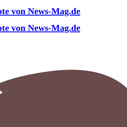
ote von News-Mag.de
ote von News-Mag.de