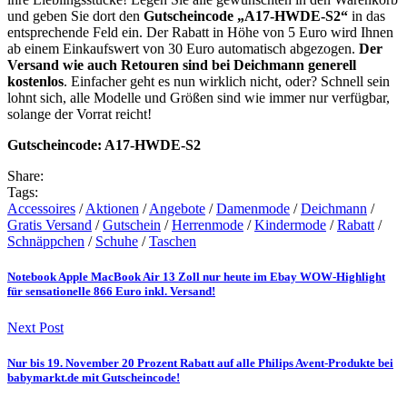
und geben Sie dort den
Gutscheincode „A17-HWDE-S2“
in das
entsprechende Feld ein. Der Rabatt in Höhe von 5 Euro wird Ihnen
ab einem Einkaufswert von 30 Euro automatisch abgezogen.
Der
Versand wie auch Retouren sind bei Deichmann generell
kostenlos
. Einfacher geht es nun wirklich nicht, oder? Schnell sein
lohnt sich, alle Modelle und Größen sind wie immer nur verfügbar,
solange der Vorrat reicht!
Gutscheincode: A17-HWDE-S2
Share:
Tags:
Accessoires
/
Aktionen
/
Angebote
/
Damenmode
/
Deichmann
/
Gratis Versand
/
Gutschein
/
Herrenmode
/
Kindermode
/
Rabatt
/
Schnäppchen
/
Schuhe
/
Taschen
Notebook Apple MacBook Air 13 Zoll nur heute im Ebay WOW-Highlight
für sensationelle 866 Euro inkl. Versand!
Next Post
Nur bis 19. November 20 Prozent Rabatt auf alle Philips Avent-Produkte bei
babymarkt.de mit Gutscheincode!