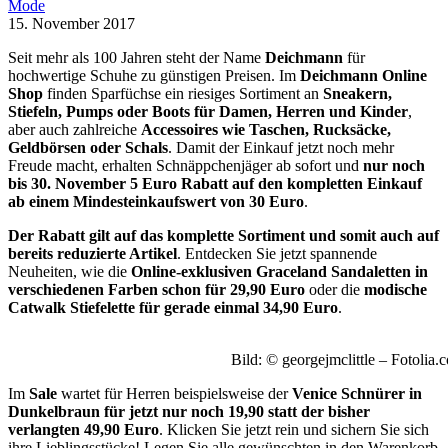
Mode
15. November 2017
Seit mehr als 100 Jahren steht der Name
Deichmann
für
hochwertige Schuhe zu günstigen Preisen. Im
Deichmann Online
Shop
finden Sparfüchse ein riesiges Sortiment an
Sneakern,
Stiefeln, Pumps oder Boots für Damen, Herren und Kinder
,
aber auch zahlreiche
Accessoires wie Taschen, Rucksäcke,
Geldbörsen oder Schals
. Damit der Einkauf jetzt noch mehr
Freude macht, erhalten Schnäppchenjäger ab sofort und
nur noch
bis 30. November 5 Euro Rabatt auf den kompletten Einkauf
ab einem Mindesteinkaufswert von 30 Euro
.
Der Rabatt gilt auf das komplette Sortiment und somit auch auf
bereits reduzierte Artikel
. Entdecken Sie jetzt spannende
Neuheiten, wie die
Online-exklusiven Graceland Sandaletten in
verschiedenen Farben schon für 29,90 Euro
oder die
modische
Catwalk Stiefelette für gerade einmal 34,90 Euro
.
Bild: © georgejmclittle – Fotolia.
Im
Sale
wartet für Herren beispielsweise der
Venice Schnürer in
Dunkelbraun für jetzt nur noch 19,90 statt der bisher
verlangten 49,90 Euro
. Klicken Sie jetzt rein und sichern Sie sich
ihre Lieblingsstücke! Legen Sie alle gewünschten in den Warenkorb