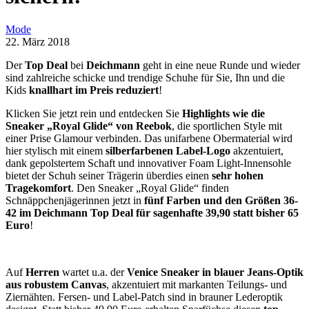
Mode
22. März 2018
Der
Top Deal
bei
Deichmann
geht in eine neue Runde und wieder
sind zahlreiche schicke und trendige Schuhe für Sie, Ihn und die
Kids
knallhart im Preis reduziert
!
Klicken Sie jetzt rein und entdecken Sie
Highlights wie die
Sneaker „Royal Glide“ von Reebok
, die sportlichen Style mit
einer Prise Glamour verbinden. Das unifarbene Obermaterial wird
hier stylisch mit einem
silberfarbenen Label-Logo
akzentuiert,
dank gepolstertem Schaft und innovativer Foam Light-Innensohle
bietet der Schuh seiner Trägerin überdies einen
sehr hohen
Tragekomfort
. Den Sneaker „Royal Glide“ finden
Schnäppchenjägerinnen jetzt in
fünf Farben und den Größen 36-
42 im Deichmann Top Deal für sagenhafte 39,90 statt bisher 65
Euro
!
Auf
Herren
wartet u.a. der
Venice Sneaker in blauer Jeans-Optik
aus robustem Canvas
, akzentuiert mit markanten Teilungs- und
Ziernähten. Fersen- und Label-Patch sind in brauner Lederoptik