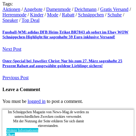
Tags:
Aktionen
/
Angebote
/
Damenmode
/
Deichmann
/
Gratis Versand
/
Herrenmode
/
Kinder
/
Mode
/
Rabatt
/
Schnäppchen
/
Schuhe
/
Sneaker
/
Top Deal
Fussball-WM: adidas DFB Heim-Trikot BR7843 ab sofort im Ebay WOW
Schnäppchen-Highlight für sagenhafte 59 Euro inklusive Versand!
Next Post
Oster-Special bei Juwelier Christ: Nur bis zum 27. März sagenhafte 25
Prozent Rabatt auf ausgewählte goldene Lieblinge sichern!
Previous Post
Leave a Comment
You must be
logged in
to post a comment.
Im Schnäppchen Magazin von News-Mag.de werden zu
unterschiedlichen Zwecken cookies verwendet.
Mit der Nutzung der Seite erklären Sie sich damit
einverstanden.
Weitere Informationen
Okay