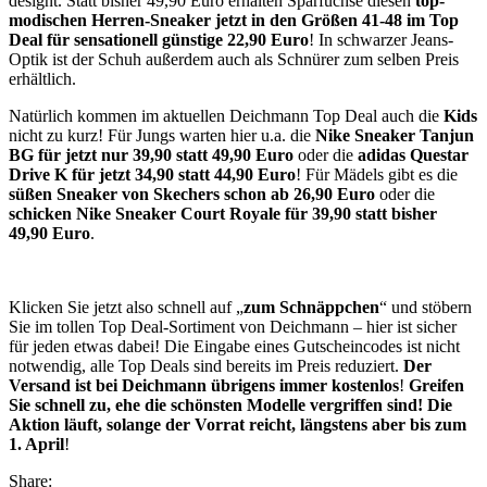
designt. Statt bisher 49,90 Euro erhalten Sparfüchse diesen
top-
modischen Herren-Sneaker jetzt in den Größen 41-48 im Top
Deal für sensationell günstige 22,90 Euro
! In schwarzer Jeans-
Optik ist der Schuh außerdem auch als Schnürer zum selben Preis
erhältlich.
Natürlich kommen im aktuellen Deichmann Top Deal auch die
Kids
nicht zu kurz! Für Jungs warten hier u.a. die
Nike Sneaker Tanjun
BG für jetzt nur 39,90 statt 49,90 Euro
oder die
adidas Questar
Drive K für jetzt 34,90 statt 44,90 Euro
! Für Mädels gibt es die
süßen Sneaker von Skechers schon ab 26,90 Euro
oder die
schicken Nike Sneaker Court Royale für 39,90 statt bisher
49,90 Euro
.
Klicken Sie jetzt also schnell auf „
zum Schnäppchen
“ und stöbern
Sie im tollen Top Deal-Sortiment von Deichmann – hier ist sicher
für jeden etwas dabei! Die Eingabe eines Gutscheincodes ist nicht
notwendig, alle Top Deals sind bereits im Preis reduziert.
Der
Versand ist bei Deichmann übrigens immer kostenlos
!
Greifen
Sie schnell zu, ehe die schönsten Modelle vergriffen sind! Die
Aktion läuft, solange der Vorrat reicht, längstens aber bis zum
1. April
!
Share: