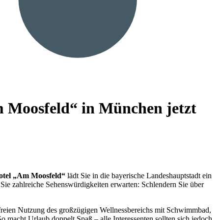
 Moosfeld“ in München jetzt
otel „Am Moosfeld“
lädt Sie in die bayerische Landeshauptstadt ein
Sie zahlreiche Sehenswürdigkeiten erwarten: Schlendern Sie über
freien Nutzung des großzügigen Wellnessbereichs mit Schwimmbad,
So macht Urlaub doppelt Spaß – alle Interessenten sollten sich jedoch