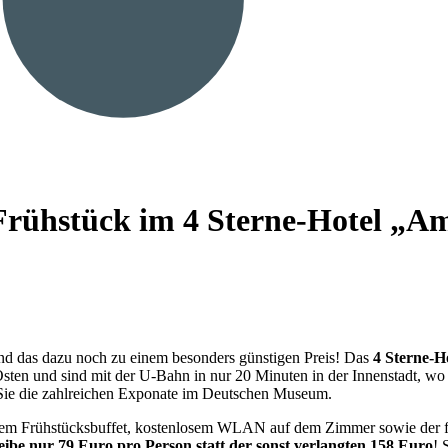
rühstück im 4 Sterne-Hotel „Am
 und das dazu noch zu einem besonders günstigen Preis! Das
4 Sterne-H
en und sind mit der U-Bahn in nur 20 Minuten in der Innenstadt, wo 
 Sie die zahlreichen Exponate im Deutschen Museum.
igem Frühstücksbuffet, kostenlosem WLAN auf dem Zimmer sowie der 
eibe nur 79 Euro pro Person statt der sonst verlangten 158 Euro
! 