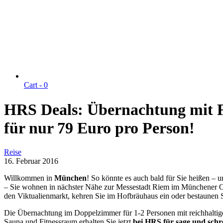
Cart -
0
HRS Deals: Übernachtung mit F
für nur 79 Euro pro Person!
Reise
16. Februar 2016
Willkommen in
München
! So könnte es auch bald für Sie heißen –
– Sie wohnen in nächster Nähe zur Messestadt Riem im Münchener Ost
den Viktualienmarkt, kehren Sie im Hofbräuhaus ein oder bestaunen
Die Übernachtung im Doppelzimmer für 1-2 Personen mit reichhalt
Sauna und Fitnessraum erhalten Sie jetzt
bei HRS für sage und schr