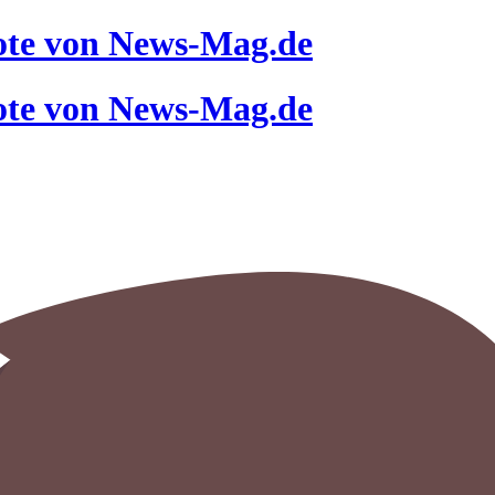
ote von News-Mag.de
ote von News-Mag.de