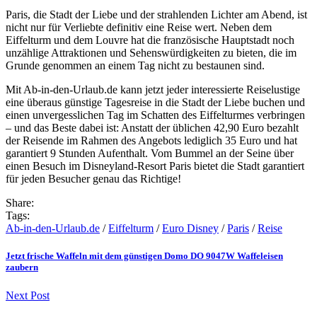
Paris, die Stadt der Liebe und der strahlenden Lichter am Abend, ist
nicht nur für Verliebte definitiv eine Reise wert. Neben dem
Eiffelturm und dem Louvre hat die französische Hauptstadt noch
unzählige Attraktionen und Sehenswürdigkeiten zu bieten, die im
Grunde genommen an einem Tag nicht zu bestaunen sind.
Mit Ab-in-den-Urlaub.de kann jetzt jeder interessierte Reiselustige
eine überaus günstige Tagesreise in die Stadt der Liebe buchen und
einen unvergesslichen Tag im Schatten des Eiffelturmes verbringen
– und das Beste dabei ist: Anstatt der üblichen 42,90 Euro bezahlt
der Reisende im Rahmen des Angebots lediglich 35 Euro und hat
garantiert 9 Stunden Aufenthalt. Vom Bummel an der Seine über
einen Besuch im Disneyland-Resort Paris bietet die Stadt garantiert
für jeden Besucher genau das Richtige!
Share:
Tags:
Ab-in-den-Urlaub.de
/
Eiffelturm
/
Euro Disney
/
Paris
/
Reise
Jetzt frische Waffeln mit dem günstigen Domo DO 9047W Waffeleisen
zaubern
Next Post