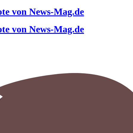
ote von News-Mag.de
ote von News-Mag.de