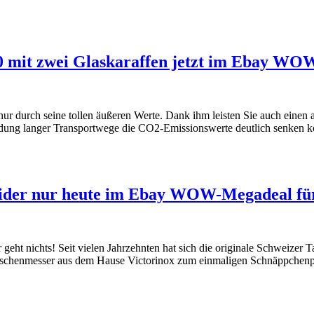
it zwei Glaskaraffen jetzt im Ebay WOW-H
durch seine tollen äußeren Werte. Dank ihm leisten Sie auch einen ak
eidung langer Transportwege die CO2-Emissionswerte deutlich senk
ider nur heute im Ebay WOW-Megadeal für 
eht nichts! Seit vielen Jahrzehnten hat sich die originale Schweiz
 Taschenmesser aus dem Hause Victorinox zum einmaligen Schnäppchenpr