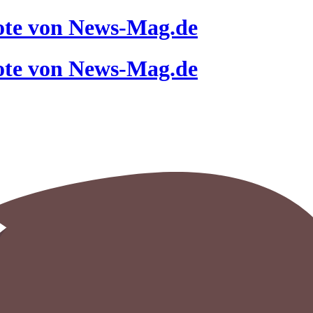
ote von News-Mag.de
ote von News-Mag.de