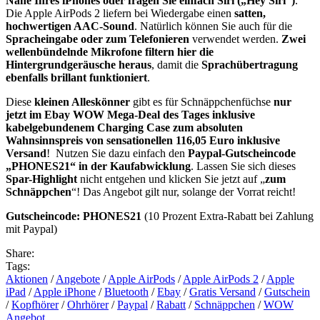
Nähe Ihres iPhones oder fragen Sie einfach Siri („Hey Siri“)
.
Die Apple AirPods 2 liefern bei Wiedergabe einen
satten,
hochwertigen AAC-Sound
. Natürlich können Sie auch für die
Spracheingabe oder zum Telefonieren
verwendet werden.
Zwei
wellenbündelnde Mikrofone filtern hier die
Hintergrundgeräusche heraus
, damit die
Sprachübertragung
ebenfalls brillant funktioniert
.
Diese
kleinen Alleskönner
gibt es für Schnäppchenfüchse
nur
jetzt im Ebay WOW Mega-Deal des Tages inklusive
kabelgebundenem Charging Case zum absoluten
Wahnsinnspreis von sensationellen 116,05 Euro inklusive
Versand
! Nutzen Sie dazu einfach den
Paypal-Gutscheincode
„PHONES21“ in der Kaufabwicklung
. Lassen Sie sich dieses
Spar-Highlight
nicht entgehen und klicken Sie jetzt auf „
zum
Schnäppchen
“! Das Angebot gilt nur, solange der Vorrat reicht!
Gutscheincode: PHONES21
(10 Prozent Extra-Rabatt bei Zahlung
mit Paypal)
Share:
Tags:
Aktionen
/
Angebote
/
Apple AirPods
/
Apple AirPods 2
/
Apple
iPad
/
Apple iPhone
/
Bluetooth
/
Ebay
/
Gratis Versand
/
Gutschein
/
Kopfhörer
/
Ohrhörer
/
Paypal
/
Rabatt
/
Schnäppchen
/
WOW
Angebot