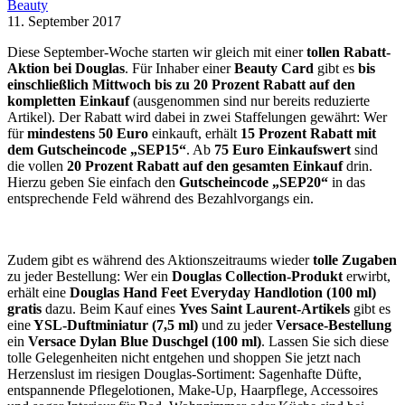
Beauty
11. September 2017
Diese September-Woche starten wir gleich mit einer
tollen Rabatt-
Aktion bei Douglas
. Für Inhaber einer
Beauty Card
gibt es
bis
einschließlich Mittwoch bis zu 20 Prozent Rabatt auf den
kompletten Einkauf
(ausgenommen sind nur bereits reduzierte
Artikel). Der Rabatt wird dabei in zwei Staffelungen gewährt: Wer
für
mindestens 50 Euro
einkauft, erhält
15 Prozent Rabatt mit
dem Gutscheincode „SEP15“
. Ab
75 Euro Einkaufswert
sind
die vollen
20 Prozent Rabatt auf den gesamten Einkauf
drin.
Hierzu geben Sie einfach den
Gutscheincode „SEP20“
in das
entsprechende Feld während des Bezahlvorgangs ein.
Zudem gibt es während des Aktionszeitraums wieder
tolle Zugaben
zu jeder Bestellung: Wer ein
Douglas Collection-Produkt
erwirbt,
erhält eine
Douglas Hand Feet Everyday Handlotion (100 ml)
gratis
dazu. Beim Kauf eines
Yves Saint Laurent-Artikels
gibt es
eine
YSL-Duftminiatur (7,5 ml)
und zu jeder
Versace-Bestellung
ein
Versace Dylan Blue Duschgel (100 ml)
. Lassen Sie sich diese
tolle Gelegenheiten nicht entgehen und shoppen Sie jetzt nach
Herzenslust im riesigen Douglas-Sortiment: Sagenhafte Düfte,
entspannende Pflegelotionen, Make-Up, Haarpflege, Accessoires