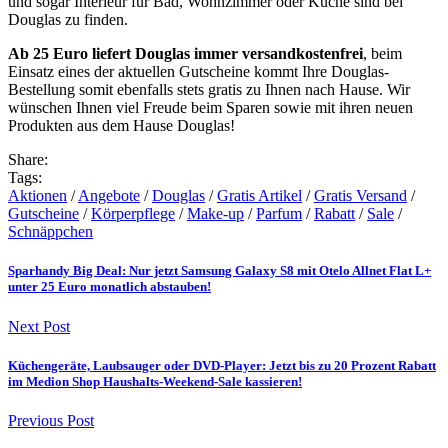
und sogar Interieur für Bad, Wohnzimmer oder Küche sind bei
Douglas zu finden.
Ab 25 Euro liefert Douglas immer versandkostenfrei
, beim
Einsatz eines der aktuellen Gutscheine kommt Ihre Douglas-
Bestellung somit ebenfalls stets gratis zu Ihnen nach Hause. Wir
wünschen Ihnen viel Freude beim Sparen sowie mit ihren neuen
Produkten aus dem Hause Douglas!
Share:
Tags:
Aktionen
/
Angebote
/
Douglas
/
Gratis Artikel
/
Gratis Versand
/
Gutscheine
/
Körperpflege
/
Make-up
/
Parfum
/
Rabatt
/
Sale
/
Schnäppchen
Sparhandy Big Deal: Nur jetzt Samsung Galaxy S8 mit Otelo Allnet Flat L+
unter 25 Euro monatlich abstauben!
Next Post
Küchengeräte, Laubsauger oder DVD-Player: Jetzt bis zu 20 Prozent Rabatt
im Medion Shop Haushalts-Weekend-Sale kassieren!
Previous Post