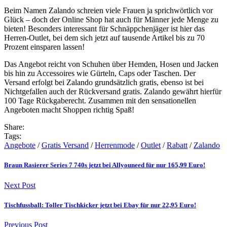
Beim Namen Zalando schreien viele Frauen ja sprichwörtlich vor
Glück – doch der Online Shop hat auch für Männer jede Menge zu
bieten! Besonders interessant für Schnäppchenjäger ist hier das
Herren-Outlet, bei dem sich jetzt auf tausende Artikel bis zu 70
Prozent einsparen lassen!
Das Angebot reicht von Schuhen über Hemden, Hosen und Jacken
bis hin zu Accessoires wie Gürteln, Caps oder Taschen. Der
Versand erfolgt bei Zalando grundsätzlich gratis, ebenso ist bei
Nichtgefallen auch der Rückversand gratis. Zalando gewährt hierfür
100 Tage Rückgaberecht. Zusammen mit den sensationellen
Angeboten macht Shoppen richtig Spaß!
Share:
Tags:
Angebote
/
Gratis Versand
/
Herrenmode
/
Outlet
/
Rabatt
/
Zalando
Braun Rasierer Series 7 740s jetzt bei Allyouneed für nur 165,99 Euro!
Next Post
Tischfussball: Toller Tischkicker jetzt bei Ebay für nur 22,95 Euro!
Previous Post