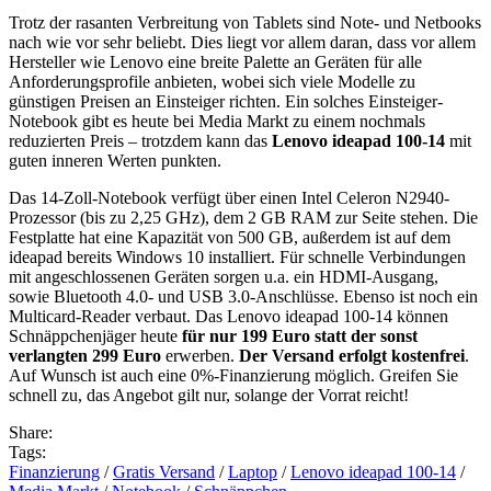
Trotz der rasanten Verbreitung von Tablets sind Note- und Netbooks
nach wie vor sehr beliebt. Dies liegt vor allem daran, dass vor allem
Hersteller wie Lenovo eine breite Palette an Geräten für alle
Anforderungsprofile anbieten, wobei sich viele Modelle zu
günstigen Preisen an Einsteiger richten. Ein solches Einsteiger-
Notebook gibt es heute bei Media Markt zu einem nochmals
reduzierten Preis – trotzdem kann das
Lenovo ideapad 100-14
mit
guten inneren Werten punkten.
Das 14-Zoll-Notebook verfügt über einen Intel Celeron N2940-
Prozessor (bis zu 2,25 GHz), dem 2 GB RAM zur Seite stehen. Die
Festplatte hat eine Kapazität von 500 GB, außerdem ist auf dem
ideapad bereits Windows 10 installiert. Für schnelle Verbindungen
mit angeschlossenen Geräten sorgen u.a. ein HDMI-Ausgang,
sowie Bluetooth 4.0- und USB 3.0-Anschlüsse. Ebenso ist noch ein
Multicard-Reader verbaut. Das Lenovo ideapad 100-14 können
Schnäppchenjäger heute
für nur 199 Euro statt der sonst
verlangten 299 Euro
erwerben.
Der Versand erfolgt kostenfrei
.
Auf Wunsch ist auch eine 0%-Finanzierung möglich. Greifen Sie
schnell zu, das Angebot gilt nur, solange der Vorrat reicht!
Share:
Tags:
Finanzierung
/
Gratis Versand
/
Laptop
/
Lenovo ideapad 100-14
/