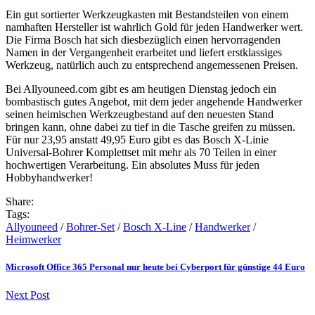
Ein gut sortierter Werkzeugkasten mit Bestandsteilen von einem
namhaften Hersteller ist wahrlich Gold für jeden Handwerker wert.
Die Firma Bosch hat sich diesbezüglich einen hervorragenden
Namen in der Vergangenheit erarbeitet und liefert erstklassiges
Werkzeug, natürlich auch zu entsprechend angemessenen Preisen.
Bei Allyouneed.com gibt es am heutigen Dienstag jedoch ein
bombastisch gutes Angebot, mit dem jeder angehende Handwerker
seinen heimischen Werkzeugbestand auf den neuesten Stand
bringen kann, ohne dabei zu tief in die Tasche greifen zu müssen.
Für nur 23,95 anstatt 49,95 Euro gibt es das Bosch X-Linie
Universal-Bohrer Komplettset mit mehr als 70 Teilen in einer
hochwertigen Verarbeitung. Ein absolutes Muss für jeden
Hobbyhandwerker!
Share:
Tags:
Allyouneed
/
Bohrer-Set
/
Bosch X-Line
/
Handwerker
/
Heimwerker
Microsoft Office 365 Personal nur heute bei Cyberport für günstige 44 Euro
Next Post