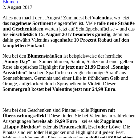
Blumen
2. August 2017
Alles neu macht der…August! Zumindest bei
Valentins
, wo jetzt
das
nagelneue Sortiment
eingetroffen ist. Viele
tolle neue Sträuße
und Geschenkideen
warten jetzt auf Schnäppchenfüchse – und das
bis einschließlich 15. August 2017 besonders günstig
, denn bis
dahin gewährt Valentins
sagenhafte 10 Prozent Rabatt auf den
kompletten Einkauf
!
Neu bei den
Blumensträußen
ist beispielsweise der herrliche
„
Sunny Day
“ mit Sonnenblumen, Santini, Statize und einer gelben
Rose als optisches Highlight für
jetzt nur 21,99 Euro
! „
Sonnige
Aussichten
“ beschert Sparfüchsen der gleichnamige Strauß aus
Sonnenblumen, Germinis und einer Lilie in fröhlichem Gelb und
Orange, aufgelockert durch Spraynelken in Violett. Dieser
Sommergruß kostet bei Valentins jetzt nur 24,99 Euro
.
Neu bei den Geschenken sind Pinatas – tolle
Figuren mit
Überraschungseffekt
! Diese finden Sie bei Valentins in zahlreichen
Ausprägungen
bereits ab 19,99 Euro
– sei es als
Zugpinata
„Happy Birthday“
oder als
Piratenschiff, Esel oder Löwe
. Die
Pinatas sind ein toller Hingucker und Highlight auf jedem Fest.
Wahlweise können die Pinatas auch schon
gefüllt mit Süßigkeiten